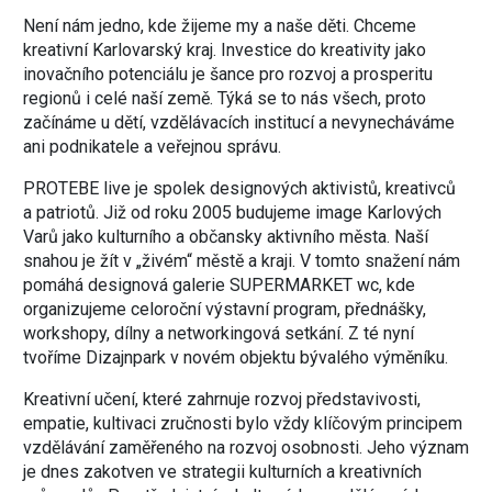
Není nám jedno, kde žijeme my a naše děti. Chceme
kreativní Karlovarský kraj. Investice do kreativity jako
inovačního potenciálu je šance pro rozvoj a prosperitu
regionů i celé naší země. Týká se to nás všech, proto
začínáme u dětí, vzdělávacích institucí a nevynecháváme
ani podnikatele a veřejnou správu.
PROTEBE live je spolek designových aktivistů, kreativců
a patriotů. Již od roku 2005 budujeme image Karlových
Varů jako kulturního a občansky aktivního města. Naší
snahou je žít v „živém“ městě a kraji. V tomto snažení nám
pomáhá designová galerie SUPERMARKET wc, kde
organizujeme celoroční výstavní program, přednášky,
workshopy, dílny a networkingová setkání. Z té nyní
tvoříme Dizajnpark v novém objektu bývalého výměníku.
Kreativní učení, které zahrnuje rozvoj představivosti,
empatie, kultivaci zručnosti bylo vždy klíčovým principem
vzdělávání zaměřeného na rozvoj osobnosti. Jeho význam
je dnes zakotven ve strategii kulturních a kreativních