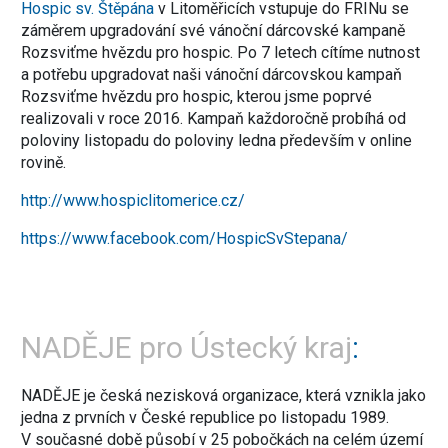
Hospic sv. Štěpána
v Litoměřicích vstupuje do FRINu se
záměrem upgradování své vánoční dárcovské kampaně
Rozsviťme hvězdu pro hospic. Po 7 letech cítíme nutnost
a potřebu upgradovat naši vánoční dárcovskou kampaň
Rozsviťme hvězdu pro hospic, kterou jsme poprvé
realizovali v roce 2016. Kampaň každoročně probíhá od
poloviny listopadu do poloviny ledna především v online
rovině.
http://www.hospiclitomerice.cz/
https://www.facebook.com/HospicSvStepana/
NADĚJE pro Ústecký kraj
NADĚJE je česká nezisková organizace, která vznikla jako
jedna z prvních v České republice po listopadu 1989.
V současné době působí v 25 pobočkách na celém území