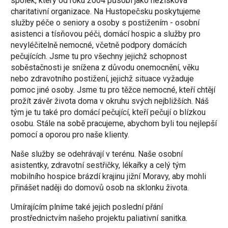
spolek, který od roku 2004 působí jako nezisková
charitativní organizace. Na Hustopečsku poskytujeme
služby péče o seniory a osoby s postižením - osobní
asistenci a tísňovou péči, domácí hospic a služby pro
nevyléčitelně nemocné, včetně podpory domácích
pečujících. Jsme tu pro všechny jejichž schopnost
soběstačnosti je snížena z důvodu onemocnění, věku
nebo zdravotního postižení, jejichž situace vyžaduje
pomoc jiné osoby. Jsme tu pro těžce nemocné, kteří chtějí
prožít závěr života doma v okruhu svých nejbližších. Náš
tým je tu také pro domácí pečující, kteří pečují o blízkou
osobu. Stále na sobě pracujeme, abychom byli tou nejlepší
pomocí a oporou pro naše klienty.
Naše služby se odehrávají v terénu. Naše osobní
asistentky, zdravotní sestřičky, lékařky a celý tým
mobilního hospice brázdí krajinu jižní Moravy, aby mohli
přinášet naději do domovů osob na sklonku života.
Umírajícím plníme také jejich poslední přání
prostřednictvím našeho projektu paliativní sanitka.