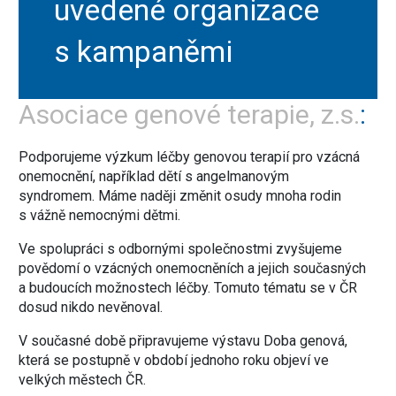
uvedené organizace
s kampaněmi
Asociace genové terapie, z.s.
Podporujeme výzkum léčby genovou terapií pro vzácná
onemocnění, například dětí s angelmanovým
syndromem. Máme naději změnit osudy mnoha rodin
s vážně nemocnými dětmi.
Ve spolupráci s odbornými společnostmi zvyšujeme
povědomí o vzácných onemocněních a jejich současných
a budoucích možnostech léčby. Tomuto tématu se v ČR
dosud nikdo nevěnoval.
V současné době připravujeme výstavu Doba genová,
která se postupně v období jednoho roku objeví ve
velkých městech ČR.