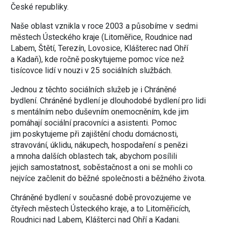
České republiky.
Naše oblast vznikla v roce 2003 a působíme v sedmi
městech Ústeckého kraje (Litoměřice, Roudnice nad
Labem, Štětí, Terezín, Lovosice, Klášterec nad Ohří
a Kadaň), kde ročně poskytujeme pomoc více než
tisícovce lidí v nouzi v 25 sociálních službách.
Jednou z těchto sociálních služeb je i Chráněné
bydlení. Chráněné bydlení je dlouhodobé bydlení pro lidi
s mentálním nebo duševním onemocněním, kde jim
pomáhají sociální pracovníci a asistenti. Pomoc
jim poskytujeme při zajištění chodu domácnosti,
stravování, úklidu, nákupech, hospodaření s penězi
a mnoha dalších oblastech tak, abychom posílili
jejich samostatnost, soběstačnost a oni se mohli co
nejvíce začlenit do běžné společnosti a běžného života.
Chráněné bydlení v současné době provozujeme ve
čtyřech městech Ústeckého kraje, a to Litoměřicích,
Roudnici nad Labem, Klášterci nad Ohří a Kadani.