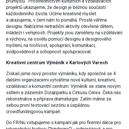
průmyslů. Prostřednictvím kulturních a vzdělávacích
projektů ukazujeme, že design je běžnou součástí
každodenního života. Učíme kreativně myslet
a ukazujeme, v čem nám to pomáhá. Prostě věříme
designu. Nabízíme netradiční aktivity otevřené dětem,
mládeži i veřejnosti. Projekty jsou zaměřeny na vzdělávání
a výchovu, na osvětu pomocí designu a designového
myšlení, na tvořivost, spolupráci, komunikaci,
zodpovědnost a schopnost spolupracovat.
Kreativní centrum
Výměník v Karlových Varech
Získali jsme nový prostor výměníku, kdy společně se 4
dalšími organizacemi vytváříme nové kulturní, kreativní,
vzdělávací a komunitní centrum. Výměník se stane novým
sídlem a zázemím Dizajnparku a Cirkusu Céres. Čeká nás
rekonstrukce a příprava dramaturgie. Zatím máme za
sebou první testovací sezónu a úspěšnou
crowdfundingovou kampaň.
Do FRINu vstupujeme s kampaní jak pro firemní dárce pro
rekonstrukci budovy ("hardware") - jednorázová; a pro