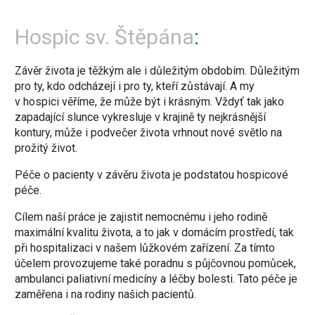
Hospic sv. Štěpána
Závěr života je těžkým ale i důležitým obdobím. Důležitým
pro ty, kdo odcházejí i pro ty, kteří zůstávají. A my
v hospici věříme, že může být i krásným. Vždyť tak jako
zapadající slunce vykresluje v krajině ty nejkrásnější
kontury, může i podvečer života vrhnout nové světlo na
prožitý život.
Péče o pacienty v závěru života je podstatou hospicové
péče.
Cílem naší práce je zajistit nemocnému i jeho rodině
maximální kvalitu života, a to jak v domácím prostředí, tak
při hospitalizaci v našem lůžkovém zařízení. Za tímto
účelem provozujeme také poradnu s půjčovnou pomůcek,
ambulanci paliativní medicíny a léčby bolesti. Tato péče je
zaměřena i na rodiny našich pacientů.