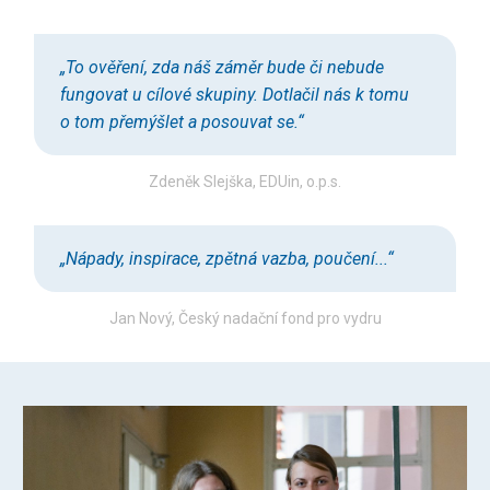
„To ověření, zda náš záměr bude či nebude
fungovat u cílové skupiny. Dotlačil nás k tomu
o tom přemýšlet a posouvat se.“
Zdeněk Slejška, EDUin, o.p.s.
„
Nápady, inspirace, zpětná vazba, poučení.
..“
Jan Nový, Český nadační fond pro vydru