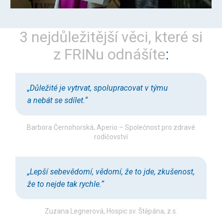
3 nejdůležitější věci, které si
z FRINu odnášíte
„Důležité je vytrvat, spolupracovat v týmu
a nebát se sdílet.“
Barbora Černohorská, Aperio – Společnost pro zdravé
rodičovství
„Lepší sebevědomí, vědomí, že to jde, zkušenost,
že to nejde tak rychle.“
Zuzana Legnerová, Hospic sv. Štěpána, z.s.