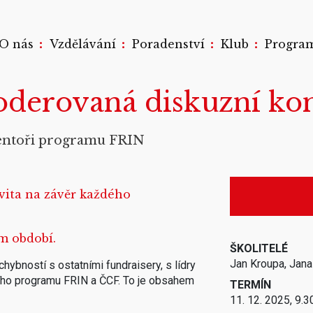
:
:
:
:
O nás
Vzdělávání
Poradenství
Klub
Progra
erovaná diskuzní kon
entoři programu FRIN
vita na závěr každého
m období.
ŠKOLITELÉ
Jan Kroupa, Jana
hybností s ostatními fundraisery, s lídry
ího programu FRIN a ČCF. To je obsahem
TERMÍN
11. 12. 2025, 9.3