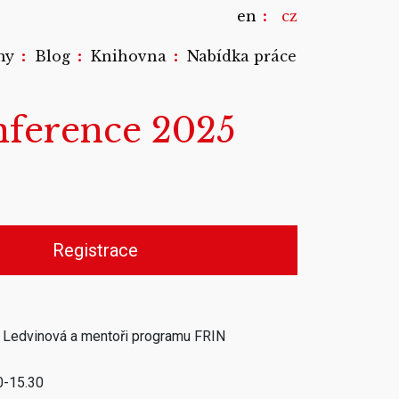
en
cz
:
:
:
my
Blog
Knihovna
Nabídka práce
ference 2025
Registrace
 Ledvinová a mentoři programu FRIN
0-15.30