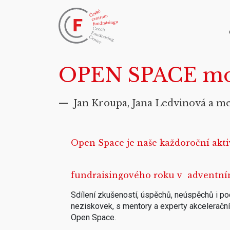
OPEN SPACE mod
— Jan Kroupa, Jana Ledvinová a m
Open Space je naše každoroční akti
fundraisingového roku v
adventní
Sdílení zkušeností, úspěchů, neúspěchů i poc
neziskovek, s mentory a experty akceleračn
Open Space.