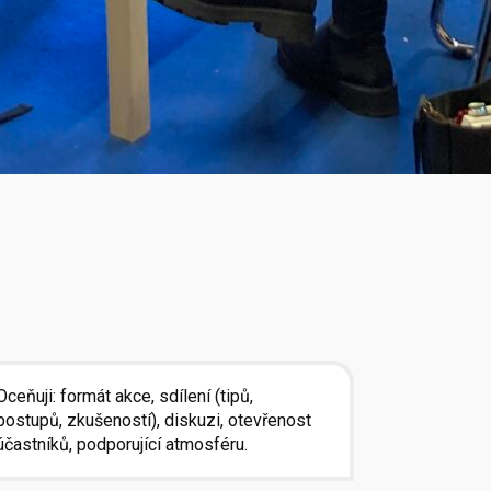
Oceňuji: formát akce, sdílení (tipů,
postupů, zkušeností), diskuzi, otevřenost
účastníků, podporující atmosféru.