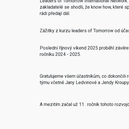
Leaders of Tomorrow International Network. V r
zakladatelé se shodli, že know how, které sp
rádi předají dál.
Zážitky z kurzu leaders of Tomorrow od účastn
Poslední říjnový víkend 2025 proběhl závěr
ročníku 2024 - 2025.
Gratulujeme všem účastníkům, co dokončili 
týmu včetně Jany Ledvinové a Jendy Kroupy
A mezitím začal už 11 . ročník tohoto rozvo