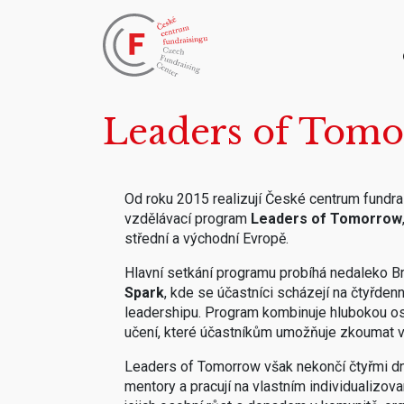
Leaders of Tom
Od roku 2015 realizují České centrum fundr
vzdělávací program
Leaders of Tomorrow
střední a východní Evropě.
Hlavní setkání programu probíhá nedaleko Bra
Spark
, kde se účastníci scházejí na čtyřde
leadershipu. Program kombinuje hlubokou oso
učení, které účastníkům umožňuje zkoumat vl
Leaders of Tomorrow však nekončí čtyřmi dn
mentory a pracují na vlastním individualizov