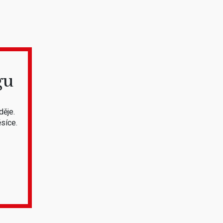
gu
děje.
síce.