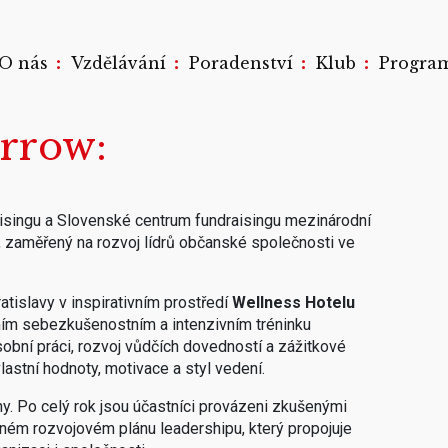
:
:
:
:
O nás
Vzdělávání
Poradenství
Klub
Progra
orrow
aisingu a Slovenské centrum fundraisingu mezinárodní
, zaměřený na rozvoj lídrů občanské společnosti ve
tislavy v inspirativním prostředí
Wellness Hotelu
nním sebezkušenostním a intenzivním tréninku
bní práci, rozvoj vůdčích dovedností a zážitkové
astní hodnoty, motivace a styl vedení.
y. Po celý rok jsou účastníci provázeni zkušenými
aném rozvojovém plánu leadershipu, který propojuje