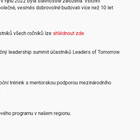
̌íjnu 2022 byla slavnostně založena. Všichni
olečně, vesměs dobrovolně budovali více než 10 let
íků všech ročníků lze
shlédnout zde
.
ečný leadership summit účastníků Leaders of Tomorrow
roční trénink s mentorskou podporou mezinárodního
.
jového programu v našem regionu.