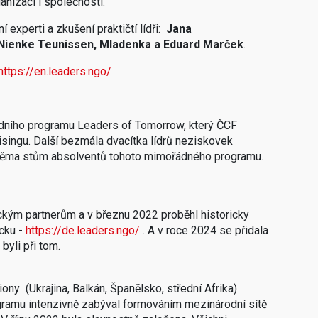
anizaci i společnosti.
xperti a zkušení praktičtí lídři:
Jana
Nienke Teunissen, Mladenka a Eduard Marček
.
https://en.leaders.ngo/
́rodního programu Leaders of Tomorrow, který ČCF
ngu. Další bezmála dvacítka lídrů neziskovek
 dvěma stům absolventů tohoto mimořádného programu.
meckým partnerům a v březnu 2022 proběhl historicky
cku -
https://de.leaders.ngo/
. A v roce 2024 se přidala
̌i byli při tom.
giony (Ukrajina, Balkán, Španělsko, střední Afrika)
ramu intenzivně zabýval formováním mezinárodní sítě