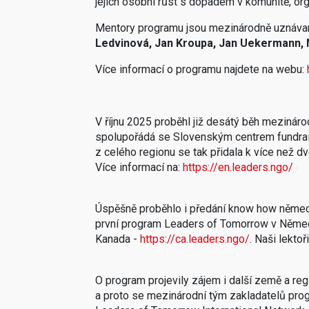
jejich osobní růst s dopadem v komunitě, org
Mentory programu jsou mezinárodně uznávaní e
Ledvinová,
Jan Kroupa, Jan Uekermann, 
Více informací o programu najdete na webu:
V říjnu 2025 proběhl již desátý běh mezina
spolupořádá se Slovenským centrem fundraisi
z celého regionu se tak přidala k více než
Více informací na:
https://en.leaders.ngo/
Úspěšně proběhlo i předání know how ně
první program Leaders of Tomorrow v Něme
Kanada -
https://ca.leaders.ngo/
. Naši lektor
O program projevily zájem i další země a re
a proto se mezinárodní tým zakladatelů prog