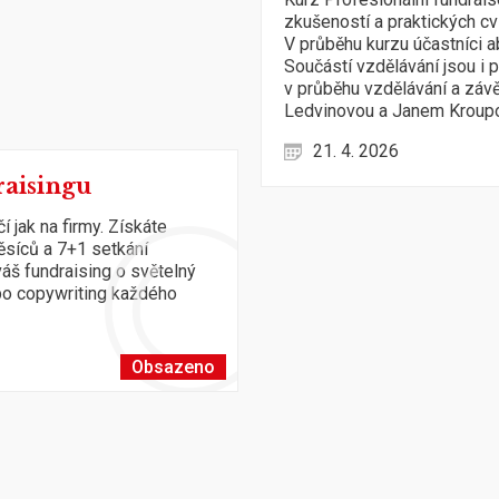
zkušeností a praktických cv
V průběhu kurzu účastníci 
Součástí vzdělávání jsou i p
v průběhu vzdělávání a záv
Ledvinovou a Janem Kroup
21. 4. 2026
aisingu
 jak na firmy. Získáte
ěsíců a 7+1 setkání
áš fundraising o světelný
 po copywriting každého
Obsazeno