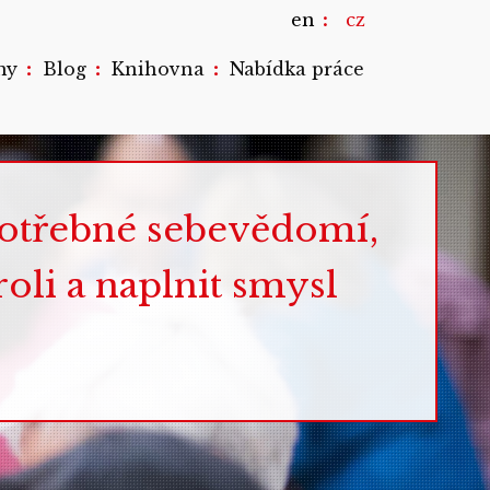
en
cz
:
:
:
my
Blog
Knihovna
Nabídka práce
potřebné sebevědomí,
roli a naplnit smysl