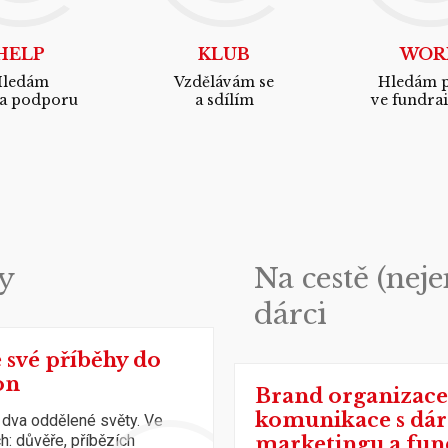
HELP
KLUB
WOR
ledám
Vzdělávám se
Hledám p
 a podporu
a sdílím
ve fundra
y
Na cestě (nej
dárci
 své příběhy do
on
Brand organizace
komunikace s dárc
 dva oddělené světy. Ve
h: důvěře, příbězích
marketingu a fun