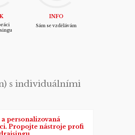
K
INFO
ráci
Sám se vzdělávám
isingu
en) s individuálními
 a personalizovaná
i. Propojte nástroje profi
draisingu.