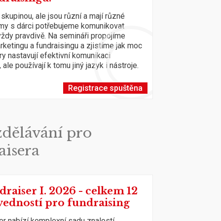
 skupinou, ale jsou různí a mají různé
 my s dárci potřebujeme komunikovat
ždy pravdivě. Na semináři propojíme
rketingu a fundraisingu a zjistíme jak moc
ry nastavují efektivní komunikaci
le používají k tomu jiný jazyk i nástroje.
Registrace spuštěna
dělávání pro
aisera
draiser I. 2026 - celkem 12
vedností pro fundraising
er nabízí komplexní sadu znalostí,