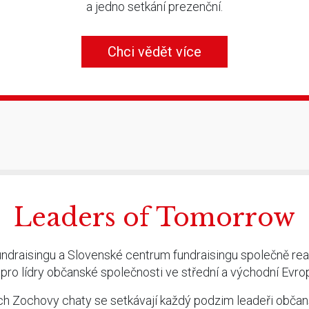
a jedno setkání prezenční.
Chci vědět více
Leaders of Tomorrow
draisingu a Slovenské centrum fundraisingu společně real
o lídry občanské společnosti ve střední a východní Evro
ch Zochovy chaty se setkávají každý podzim leadeři obča