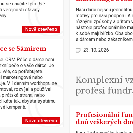
u se naučíte tyto dvě
i veřejnosti stávaly
Naši dárci nejsou jednolitou
ahy.
motivy pro naši podporu. A
různými způsoby a přitom v
nástroje profesionálního ma
Nově otevřeno
k sobě mají blízko. Oba obo
s dárcem nebo zákazníkem, a
ce se Sámirem
23. 10. 2026
e. CRM Péče o dárce není
exní péče o vaše dárce. Je
 vše, co potřebujete.
il marketingové nebo
Komplexní vz
uje. V 1denním workhopu se
profesi fundr
val, rozvíjel a používal
 pirátská strana, nebo
klikáte tak, abyste systému
gové kampaně.
Profesionální fun
Nově otevřeno
dnů veškerých do
Kurz Profesionální fundrais