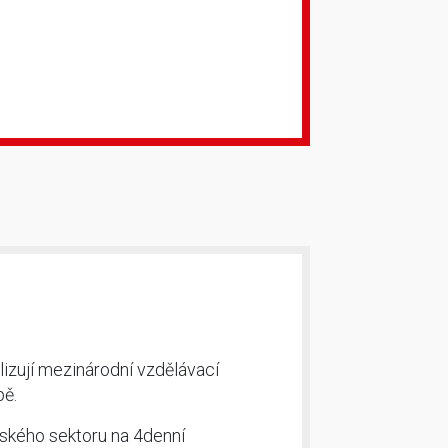
izují mezinárodní vzdělávací
pě.
nského sektoru na 4denní