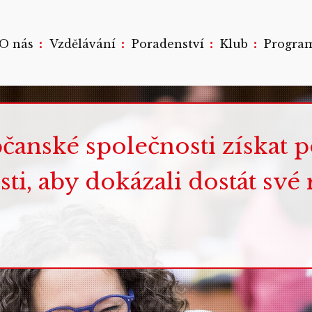
:
:
:
:
O nás
Vzdělávání
Poradenství
Klub
Progra
nské společnosti získat 
i, aby dokázali dostát své 