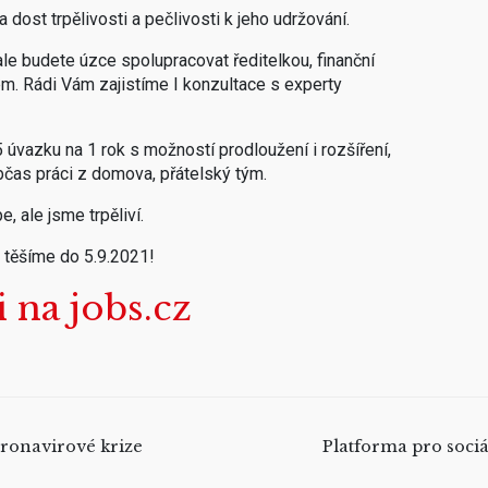
 dost trpělivosti a pečlivosti k jeho udržování.
ale budete úzce spolupracovat ředitelkou, finanční
m. Rádi Vám zajistíme I konzultace s experty
vazku na 1 rok s možností prodloužení i rozšíření,
občas práci z domova, přátelský tým.
, ale jsme trpěliví.
 těšíme do 5.9.2021!
 na jobs.cz
oronavirové krize
Platforma pro sociá