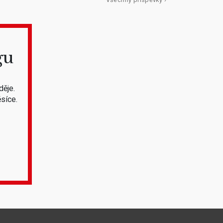
gu
děje.
síce.