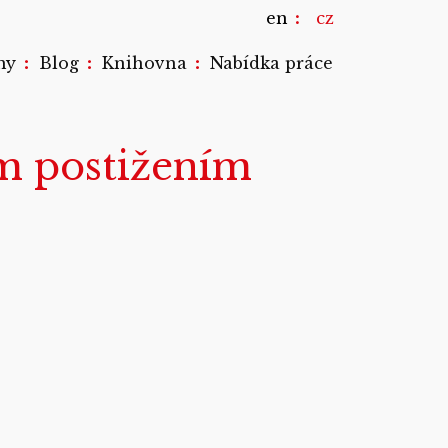
en
cz
:
:
:
my
Blog
Knihovna
Nabídka práce
ím postižením