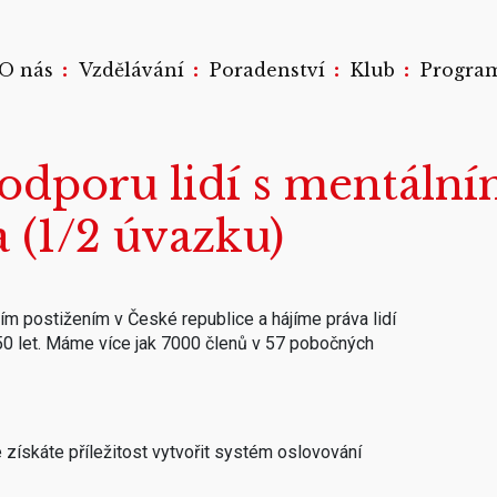
:
:
:
:
O nás
Vzdělávání
Poradenství
Klub
Progra
odporu lidí s mentáln
a (1/2 úvazku)
m postižením v České republice a hájíme práva lidí
 50 let. Máme více jak 7000 členů v 57 pobočných
 získáte příležitost vytvořit systém oslovování