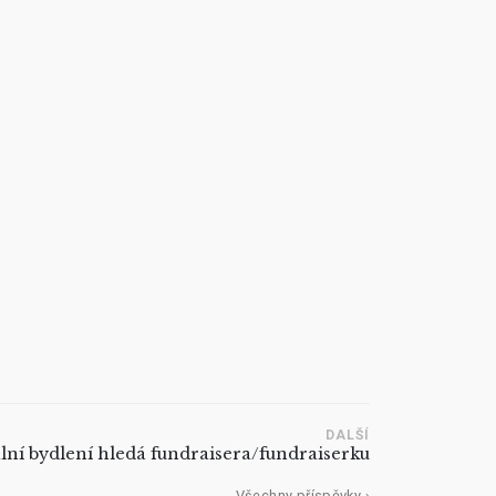
DALŠÍ
lní bydlení hledá fundraisera/fundraiserku
Všechny příspěvky ›