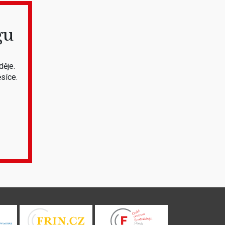
gu
děje.
síce.