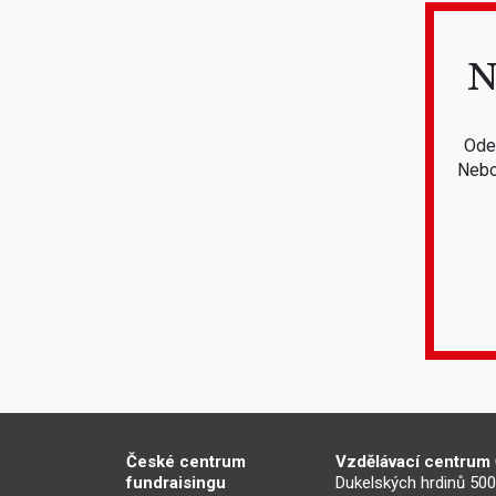
N
Odeb
Nebo
České centrum
Vzdělávací centrum
fundraisingu
Dukelských hrdinů 50