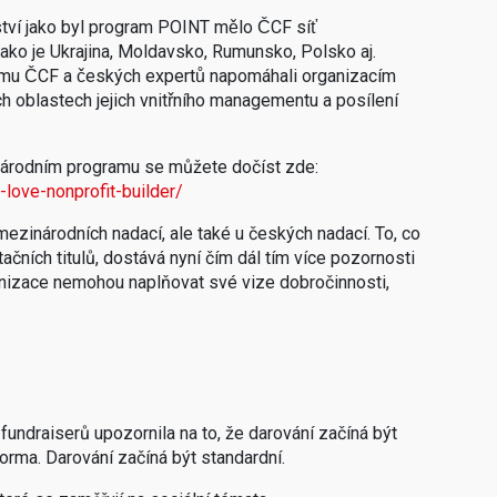
erství jako byl program POINT mělo ČCF síť
ch jako je Ukrajina, Moldavsko, Rumunsko, Polsko aj.
 týmu ČCF a českých expertů napomáhali organizacím
zných oblastech jejich vnitřního managementu a posílení
árodním programu se můžete dočíst zde:
love-nonprofit-builder/
ezinárodních nadací, ale také u českých nadací. To, co
čních titulů, dostává nyní čím dál tím více pozornosti
anizace nemohou naplňovat své vize dobročinnosti,
undraiserů upozornila na to, že darování začíná být
orma. Darování začíná být standardní.