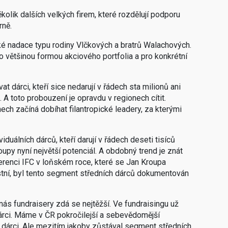
kolik dalších velkých firem, které rozdělují podporu
rně.
ké nadace typu rodiny Vlčkových a bratrů Walachových.
to většinou formou akciového portfolia a pro konkrétní
at dárci, kteří sice nedarují v řádech sta milionů ani
. A toto probouzení je opravdu v regionech cítit.
ech začíná dobíhat filantropické leadery, za kterými
iduálních dárců, kteří darují v řádech deseti tisíců
oupy nyní největší potenciál. A obdobný trend je znát
erenci IFC v loňském roce, které se Jan Kroupa
stní, byl tento segment středních dárců dokumentován
ás fundraisery zdá se nejtěžší. Ve fundraisingu už
rci. Máme v ČR pokročilejší a sebevědomější
i dárci. Ale mezitím jakoby zůstával segment středních