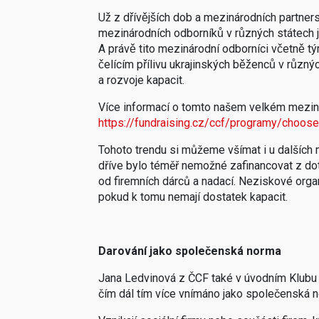
Už z dřívějších dob a mezinárodních partn
mezinárodních odborníků v různých státe
A právě tito mezinárodní odborníci včetně
čelícím přílivu ukrajinských běženců v rů
a rozvoje kapacit.
Více informací o tomto našem velkém mezin
https://fundraising.cz/ccf/programy/choose-
Tohoto trendu si můžeme všímat i u dalších m
dříve bylo téměř nemožné zafinancovat z dota
od firemních dárců a nadací. Neziskové org
pokud k tomu nemají dostatek kapacit.
Darování jako společenská norma
Jana Ledvinová z ČCF také v úvodním Klubu f
čím dál tím více vnímáno jako společenská n