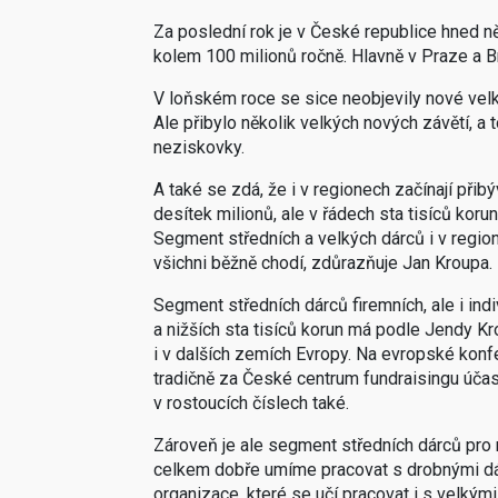
Za poslední rok je v České republice hned ně
kolem 100 milionů ročně. Hlavně v Praze a B
V loňském roce se sice neobjevily nové vel
Ale přibylo několik velkých nových závětí, a 
neziskovky.
A také se zdá, že i v regionech začínají přibýv
desítek milionů, ale v řádech sta tisíců korun
Segment středních a velkých dárců i v region
všichni běžně chodí, zdůrazňuje Jan Kroupa.
Segment středních dárců firemních, ale i indiv
a nižších sta tisíců korun má podle Jendy Kr
i v dalších zemích Evropy. Na evropské konf
tradičně za České centrum fundraisingu úča
v rostoucích číslech také.
Zároveň je ale segment středních dárců pro n
celkem dobře umíme pracovat s drobnými dá
organizace, které se učí pracovat i s velkým