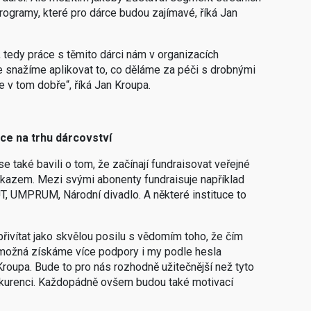
ogramy, které pro dárce budou zajímavé, říká Jan
tedy práce s těmito dárci nám v organizacích
ce snažíme aplikovat to, co děláme za péči s drobnými
se v tom dobře“, říká Jan Kroupa.
ce na trhu dárcovství
 také bavili o tom, že začínají fundraisovat veřejné
důkazem. Mezi svými abonenty fundraisuje například
T, UMPRUM, Národní divadlo. A některé instituce to
ivítat jako skvělou posilu s vědomím toho, že čím
m možná získáme více podpory i my podle hesla
Kroupa. Bude to pro nás rozhodně užitečnější než tyto
onkurenci. Každopádně ovšem budou také motivací