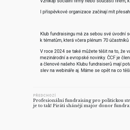
Vznikají sociální firmy nebo součásti firem, 
I příspěvkové organizace začínají mít přesah 
Klub fundraisingu má za sebou své úvodní se
k tématům, která včera plénum 70 účastníků 
V roce 2024 se také můžete těšit na to, že 
mezinárodní a evropské novinky. ČCF je čle
a členové našeho Klubu fundraiserů mají po
slev na webináře aj. Máme se opět na co těši
PŘEDCHOZÍ
Profesionální fundraising pro politickou st
je to tak! Piráti shánějí major donor fundra