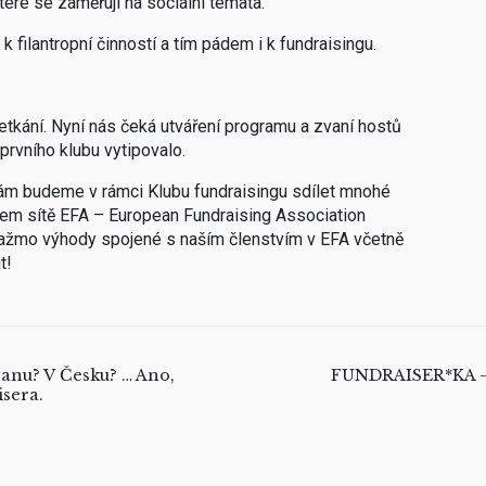
které se zaměřují na sociální témata.
k filantropní činností a tím pádem i k fundraisingu.
tkání. Nyní nás čeká utváření programu a zvaní hostů
prvního klubu vytipovalo.
vám budeme v rámci Klubu fundraisingu sdílet mnohé
nem sítě EFA – European Fundraising Association
tažmo výhody spojené s naším členstvím v EFA včetně
t!
ranu? V Česku? … Ano,
FUNDRAISER*KA 
isera.