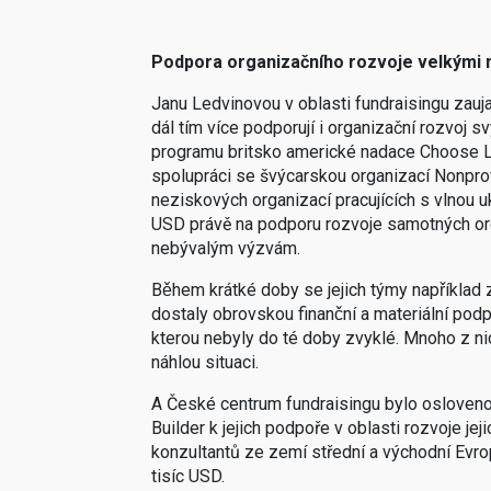
Podpora organizačního rozvoje velkými
Janu Ledvinovou v oblasti fundraisingu zauja
dál tím více podporují i organizační rozvoj 
programu britsko americké nadace Choose L
spolupráci se švýcarskou organizací Nonprof
neziskových organizací pracujících s vlnou 
USD právě na podporu rozvoje samotných orga
nebývalým výzvám.
Během krátké doby se jejich týmy například
dostaly obrovskou finanční a materiální pod
kterou nebyly do té doby zvyklé. Mnoho z ni
náhlou situaci.
A České centrum fundraisingu bylo osloveno 
Builder k jejich podpoře v oblasti rozvoje jej
konzultantů ze zemí střední a východní Evro
tisíc USD.