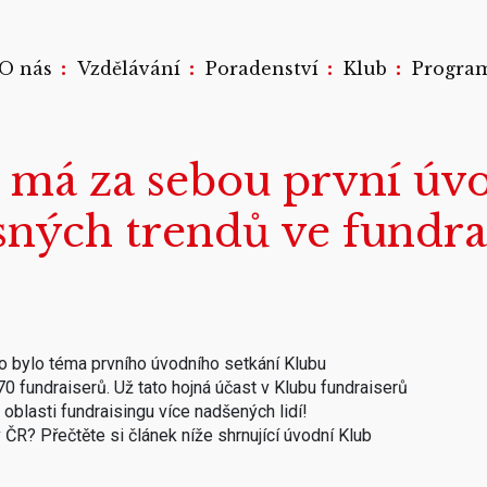
:
:
:
:
O nás
Vzdělávání
Poradenství
Klub
Progra
 má za sebou první úvo
sných trendů ve fundra
 to bylo téma prvního úvodního setkání Klubu
70 fundraiserů. Už tato hojná účast v Klubu fundraiserů
v oblasti fundraisingu více nadšených lidí!
v ČR? Přečtěte si článek níže shrnující úvodní Klub