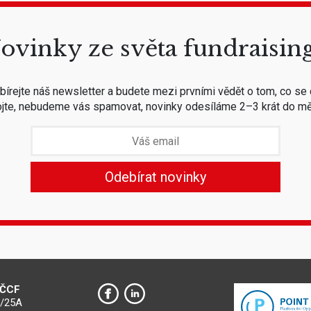
ovinky ze světa fundraisin
írejte náš newsletter a budete mezi prvními vědět o tom, co se 
jte, nebudeme vás spamovat, novinky odesíláme 2–3 krát do mě
 ČCF
0/25A