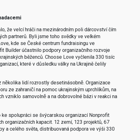
 nadacemi
lo, že velcí hráči na mezinárodním poli dárcovství čím
svých partnerů. Byli jsme toho svědky ve velkém
ove, kde se České centrum fundraisingu ve
it Builder účastnilo podpory organizačního rozvoje
ukrajinských běženců. Choose Love vyčlenila 330 tisíc
nizací, které v důsledku války na Ukrajině čelily
 z několika lidí rozrostly desetinásobně. Organizace
poru ze zahraničí na pomoc ukrajinským uprchlíkům, na
ch vzniklo samovolně a na dobrovolné bázi v reakci na
ke spolupráci se švýcarskou organizací Nonprofit
ich organizačních kapacit. 12 zemí, 123 projektů, 67
py a celého světa, distribuovaná podpora ve výši 330