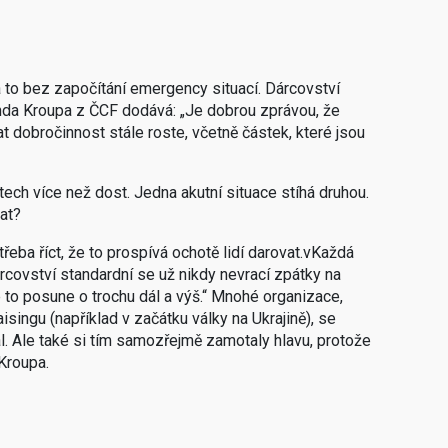
a to bez započítání emergency situací. Dárcovství
Jenda Kroupa z ČCF dodává: „Je dobrou zprávou, že
t dobročinnost stále roste, včetně částek, které jsou
ech více než dost. Jedna akutní situace stíhá druhou.
at?
řeba říct, že to prospívá ochotě lidí darovat.vKaždá
rcovství standardní se už nikdy nevrací zpátky na
 to posune o trochu dál a výš.“ Mnohé organizace,
singu (například v začátku války na Ukrajině), se
l. Ale také si tím samozřejmě zamotaly hlavu, protože
Kroupa.