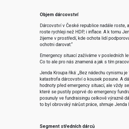
Objem dárcovství
Dárcovství v České republice nadále roste, 
roste rychleji než HDP, i inflace. A k tomu 
žijeme v prostředí, kde ochota lidí podporova
ochotni darovat.“
Emergency situací zažíváme v posledních let
Co to ale pro nás znamená a jak s tím pracov
Jenda Kroupa říká: „Bez nádechu cynismu je t
katastrofa dárcovství o kousek posune. A dá
hodnoty před emergency situací, ale vždy se
které se pustily poprvé do emergency fundrai
posunuly ve fundraisingu celkově výrazně dá
to byl obrovský nárůst práce, shrnuje Jenda 
Segment středních dárců