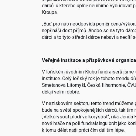
dárců, u kterého úplně neumíme vybudovat pr
Kroupa.
„Buď pro nás neodpovídá poměr cena/výkon, 
nepřináší dost příjmů. Anebo se na tyto dár
dárci a to tyto střední dárce nebaví a necítí 
Veřejné instituce a příspěvkové organiza
V loňském úvodním Klubu fundraiserů jsme se
instituce. Celý loňský rok je tohoto trendu 
Smetanova Litomyšl, Česká filharmonie, ČVU
dělají velmi dobře.
V neziskovém sektoru tento trend můžeme př
bude na světě spokojenějších dárců, tak tí
„Velkorysost plodí velkorysost“, říká Jenda 
nové hráče na poli fundraisingu brát jako k
k tomu dělat naši práci čím dál tím lépe.