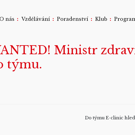
:
:
:
:
O nás
Vzdělávání
Poradenství
Klub
Progra
TED! Ministr zdraví 
o týmu.
Do týmu E-clinic hle