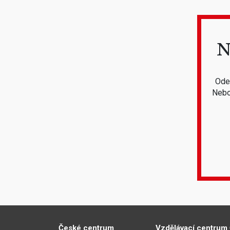
N
Odeb
Nebo
České centrum
Vzdělávací centrum