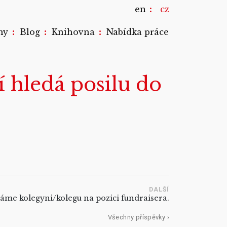
en
cz
:
:
:
my
Blog
Knihovna
Nabídka práce
hledá posilu do
DALŠÍ
dáme kolegyni/kolegu na pozici fundraisera.
Všechny příspěvky ›