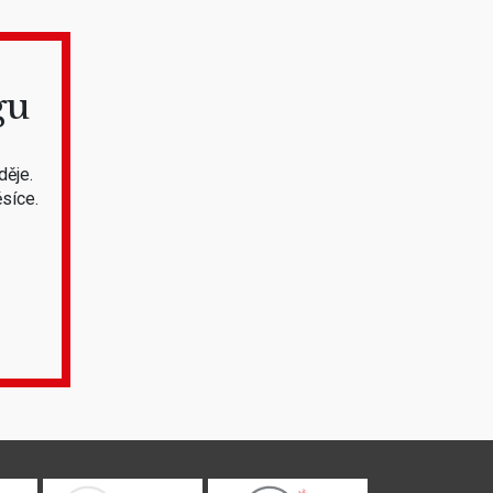
gu
děje.
síce.