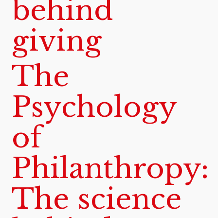
behind
giving
The
Psychology
of
Philanthropy:
The science