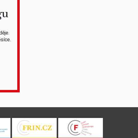
gu
děje.
síce.