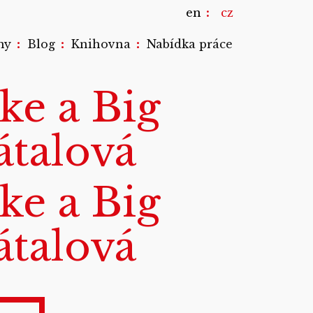
en
cz
:
:
:
my
Blog
Knihovna
Nabídka práce
ke a Big
átalová
ke a Big
átalová