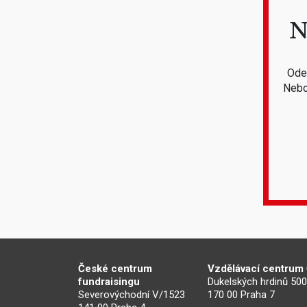
N
Odeb
Nebo
České centrum
Vzdělávací centrum
fundraisingu
Dukelských hrdinů 50
Severovýchodní V/1523
170 00 Praha 7