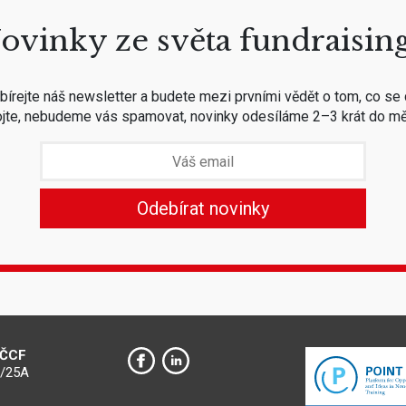
ovinky ze světa fundraisin
írejte náš newsletter a budete mezi prvními vědět o tom, co se 
jte, nebudeme vás spamovat, novinky odesíláme 2–3 krát do mě
 ČCF
0/25A