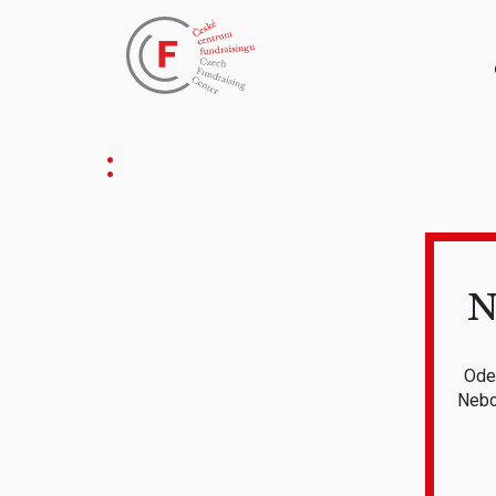
N
Odeb
Nebo