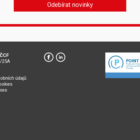
 ČCF
0/25A
obních údajů
cookies
kies