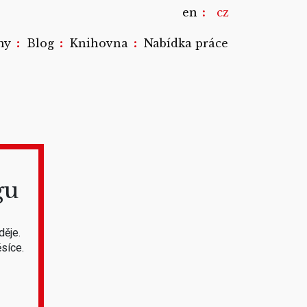
en
cz
:
:
:
my
Blog
Knihovna
Nabídka práce
gu
děje.
síce.