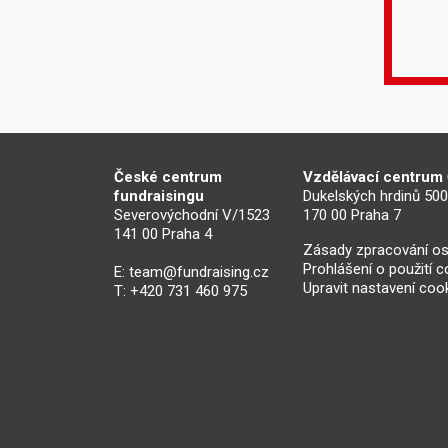
České centrum
Vzdělávací centrum
fundraisingu
Dukelských hrdinů 50
Severovýchodní V/1523
170 00 Praha 7
141 00 Praha 4
Zásady zpracování os
Prohlášení o použití 
E:
team@fundraising.cz
Upravit nastavení coo
T: +420 731 460 975