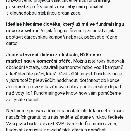
rozvojovému projektu však chceme náš fundraising
posouvat a profesionalizovat, aby nám pomáhal
s dlouhodobou stabilitou organizace.
Ideálně hledáme člověka, který už má ve fundraisingu
něco za sebou.
Ví, jak funguje firemní partnerství, jak
postavit dárcovskou kampaň nebo jak pečovat o různé
dárce.
Jsme otevření i lidem z obchodu, B2B nebo
marketingu v komerční sféře.
Možná jste roky budovali
obchodní vztahy, uzavírali partnerství nebo vedli kampaně
a teď hledáte práci, která dává větší smysl. Fundraising je
v jádru totéž: přesvědčit, nadchnout, dotáhnout do konce.
Jen místo provize tu zůstává dobrý pocit a reálný dopad
na životy lidí. Fundraisingové know-how vám pomůžeme
se rychle doučit.
Nechceme po vás administraci státních dotací nebo psaní
nadačních grantů, to u nás nadále zůstane v rukou ředitele.
Vaší prací bude otevírat KVP dveře do firemního světa,
budovat komunitu individuálních dárců a pomáhat