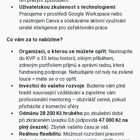
tím pravým způsobem.
Uživatelskou zkušenost s technologiemi:
Pracujeme v prostředí Google Workspace nebo
s nástrojem Canva a očekáváme aktivní využívání
umělé inteligence pro zefektivnění práce.
Co vám za to nabízíme?
Organizaci, o kterou se můžete opřít:
Nastoupíte
do KVP s 35 letou historií, silným příběhem,
zdravým portfoliem příjmů a správní radou, která
fundraising podporuje. Nebudujete od nuly na zelené
louce = máte se o co opřít.
Investici do vašeho rozvoje
: Budeme vám plně
hradit související vzdělávání a zajistíme vám
profesionální mentoring – obzvlášť cenné, pokud
přicházíte z komerční sféry.
Odměnu 28 200 Kč hrubého
po zkušební době
při zkráceném úvazku 0,6 (odpovídá
47 000 Kč na
plný úvazek
). Zbytek vašeho času je váš.
Reálnou flexibilitu:
Možnost rozvržení pracovní