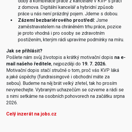
doby a kombinace práce z kanceláře v KVP s prací
z domova. Digitální kancelář a hybridní způsob
práce u nás není prázdný pojem. Jdeme s dobou.
Zázemí bezbariérového prostředí:
Jsme
zaměstnavatelem na chráněném trhu práce, pozice
je proto vhodná i pro osoby se zdravotním
postižením, kterým rádi upravíme podmínky na míru.
Jak se přihlásit?
Pošlete nám svůj životopis a krátký motivační dopis
na e-
mail
našeho ředitele
, nejpozději do
19. 7. 2026.
Motivační dopis stačí stručně o tom, proč vás KVP láká
a jaké úspěchy (fundraisingové i obchodní máte za
sebou). Budeme na něj brát velký zřetel, tak ho prosím
nevynechejte. Vybraným uchazečům se ozveme a rádi se
s nimi setkáme na osobních pohovorech na začátku srpna
2026.
Celý inzerát na jobs.cz