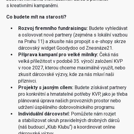
s kreativními kampaněmi.
Co budete mít na starosti?
Rozvoj firemního fundraisingu:
Budete vyhledávat
a oslovovat nové partnery (zejména s lokální vazbou
na Prahu 11) a zkusíte nás propojit s e-shopy skrze
dárcovský widget Goodydoo od Znesnáze21.
Příprava kampaní pro velké milníky:
Čeká nás
velká příležitost v podobě 35. výročí založení KVP
v roce 2027, kterou chceme maximálně využít, nebo
zkusit dárcovské výzvy, kde za nás mluví naši
příznivci.
Projekty s jasným cílem:
Budete získávat partnery
pro konkrétní a hmatatelné potřeby KVP, jako je třeba
plánovaná úprava našich provozních prostor nebo
udržení úspěšného dobrovolnického programu.
Individuální dárcovství:
Pomůžete nám rozjet
a stabilizovat okruh pravidelných drobných dárců
(náš budoucí „Klub Klubu“) a koordinovat online
dárcovské výzvy.