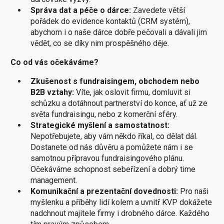
Správa dat a péče o dárce:
Zavedete větší
pořádek do evidence kontaktů (CRM systém),
abychom i o naše dárce dobře pečovali a dávali jim
vědět, co se díky nim prospěšného děje.
Co od vás očekáváme?
Zkušenost s fundraisingem, obchodem nebo
B2B vztahy:
Víte, jak oslovit firmu, domluvit si
schůzku a dotáhnout partnerství do konce, ať už ze
světa fundraisingu, nebo z komerční sféry.
Strategické myšlení a samostatnost:
Nepotřebujete, aby vám někdo říkal, co dělat dál.
Dostanete od nás důvěru a pomůžete nám i se
samotnou přípravou fundraisingového plánu.
Očekáváme schopnost sebeřízení a dobrý time
management.
Komunikační a prezentační dovednosti:
Pro naši
myšlenku a příběhy lidí kolem a uvnitř KVP dokážete
nadchnout majitele firmy i drobného dárce. Každého