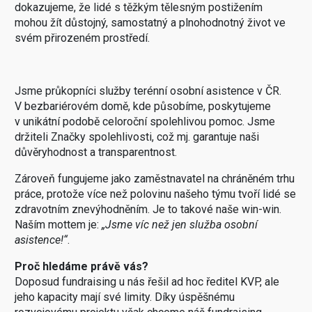
dokazujeme, že lidé s těžkým tělesným postižením
mohou žít důstojný, samostatný a plnohodnotný život ve
svém přirozeném prostředí.
Jsme průkopníci služby terénní osobní asistence v ČR.
V bezbariérovém domě, kde působíme, poskytujeme
v unikátní podobě celoroční spolehlivou pomoc. Jsme
držiteli Značky spolehlivosti, což mj. garantuje naši
důvěryhodnost a transparentnost.
Zároveň fungujeme jako zaměstnavatel na chráněném trhu
práce, protože více než polovinu našeho týmu tvoří lidé se
zdravotním znevýhodněním. Je to takové naše win-win.
Naším mottem je:
„Jsme víc než jen služba osobní
asistence!“
.
Proč hledáme právě vás?
Doposud fundraising u nás řešil ad hoc ředitel KVP, ale
jeho kapacity mají své limity. Díky úspěšnému