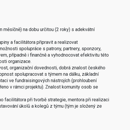
 měsíčně) na dobu určitou (2 roky) s adekvátní
ny a facilitátora připravit a realizovat
 možnosti spolupráce s patrony, partnery, sponzory,
em, případně i finančně a vyhodnocovat efektivitu této
osti organizace.
ost, organizační dovednosti, dobrá znalost českého
hopnost spolupracovat s týmem na dálku, základní
ntaci ve fundraisingových nástrojích (prohloubení
eno v rámci projektu). Znalost komunity osob se
acilitátora při tvorbě strategie, mentora při realizaci
stavování úkolů a kolegů z týmu (tým je složený ze