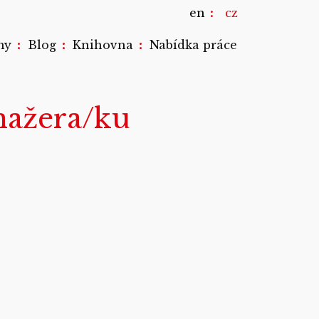
en
cz
:
:
:
my
Blog
Knihovna
Nabídka práce
nažera/ku