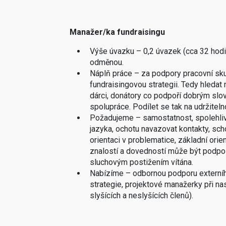
Manažer/ka fundraisingu
Výše úvazku – 0,2 úvazek (cca 32 hodin
odměnou.
Náplň práce – za podpory pracovní skupi
fundraisingovou strategii. Tedy hledat
dárci, donátory co podpoří dobrým slov
spolupráce. Podílet se tak na udržiteln
Požadujeme – samostatnost, spolehliv
jazyka, ochotu navazovat kontakty, sc
orientaci v problematice, základní orie
znalostí a dovedností může být podpoř
sluchovým postižením vítána.
Nabízíme – odbornou podporu externího f
strategie, projektové manažerky při na
slyšících a neslyšících členů).