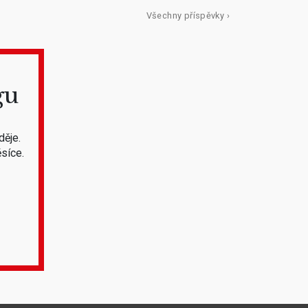
Všechny příspěvky ›
gu
děje.
síce.