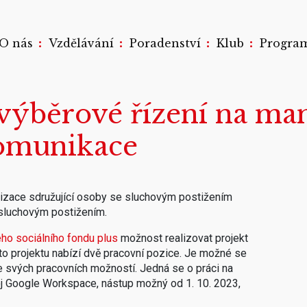
:
:
:
:
O nás
Vzdělávání
Poradenství
Klub
Progra
výběrové řízení na ma
komunikace
nizace sdružující osoby se sluchovým postižením
 sluchovým postižením.
ho sociálního fondu plus
možnost realizovat projekt
oto projektu nabízí dvě pracovní pozice. Je možné se
le svých pracovních možností. Jedná se o práci na
oj Google Workspace, nástup možný od 1. 10. 2023,