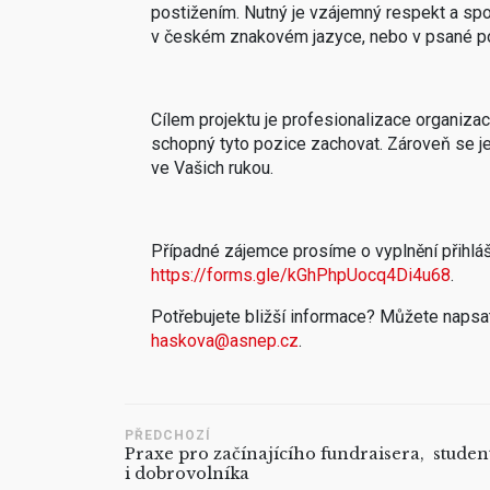
postižením. Nutný je vzájemný respekt a sp
v českém znakovém jazyce, nebo v psané p
Cílem projektu je profesionalizace organizac
schopný tyto pozice zachovat. Zároveň se je
ve Vašich rukou.
Případné zájemce prosíme o vyplnění přihlá
https://forms.gle/kGhPhpUocq4Di4u68
.
Potřebujete bližší informace? Můžete naps
haskova@asnep.cz
.
PŘEDCHOZÍ
Praxe pro začínajícího fundraisera, studen
i dobrovolníka