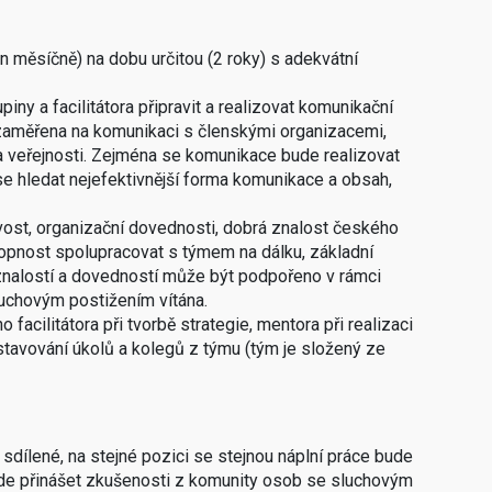
 měsíčně) na dobu určitou (2 roky) s adekvátní
ny a facilitátora připravit a realizovat komunikační
 zaměřena na komunikaci s členskými organizacemi,
 veřejnosti. Zejména se komunikace bude realizovat
 se hledat nejefektivnější forma komunikace a obsah,
ost, organizační dovednosti, dobrá znalost českého
hopnost spolupracovat s týmem na dálku, základní
 znalostí a dovedností může být podpořeno v rámci
luchovým postižením vítána.
acilitátora při tvorbě strategie, mentora při realizaci
stavování úkolů a kolegů z týmu (tým je složený ze
sdílené, na stejné pozici se stejnou náplní práce bude
bude přinášet zkušenosti z komunity osob se sluchovým