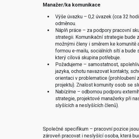
Manažer/ka komunikace
Výše úvazku – 0,2 úvazek (cca 32 hodin
odměnou.
Náplň práce – za podpory pracovní skupi
strategii. Komunikační strategie bude
možnými členy i směrem ke komunitě a
formou e-mailu, sociálních sítí a bude
který cílová skupina potřebuje.
Požadujeme – samostatnost, spolehliv
jazyka, ochotu navazovat kontakty, sc
orientaci v problematice (prohloubení
projektu). Znalost komunity osob se s
Nabízíme – odbornou podporu externího f
strategie, projektové manažerky při na
slyšících a neslyšících členů).
Společné specifikum – pracovní pozice jsou 
zároveň pracovat i neslyšící osoba, která 