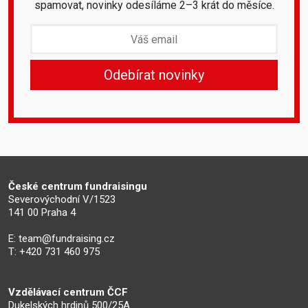
spamovat, novinky odesíláme 2–3 krát do měsíce.
České centrum fundraisingu
Severovýchodní V/1523
141 00 Praha 4
E:
team@fundraising.cz
T: +420 731 460 975
Vzdělávací centrum ČCF
Dukelských hrdinů 500/25A