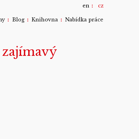
en
cz
:
:
:
my
Blog
Knihovna
Nabídka práce
i zajímavý