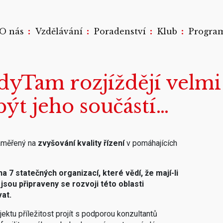
:
:
:
:
O nás
Vzdělávání
Poradenství
Klub
Progra
udyTam rozjíždějí velm
být jeho součástí…
měřený na
zvyšování kvality řízení
v pomáhajících
na 7 statečných organizací,
které vědí, že mají-li
jsou připraveny se rozvoji této oblasti
vat.
ktu příležitost projít s podporou konzultantů