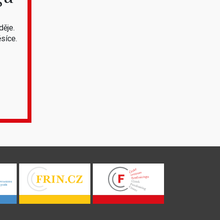
děje.
síce.