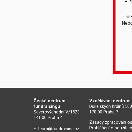
Odeb
Nebo
České centrum
Vzdělávací centrum
fundraisingu
Dukelských hrdinů 50
Severovýchodní V/1523
170 00 Praha 7
141 00 Praha 4
Zásady zpracování os
Prohlášení o použití 
E:
team@fundraising.cz