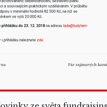
 facilitovaného sebehodnocení, sestavení plánu
ací a souvisejícím praktickým vzděláváním. V průběhu
dporu v minimální hodnotě 82.500 Kč, na níž se
pěvkem ve výši 20.000 Kč.
 přihlášku
do
23. 12. 2018
na adresu
lada@tudytam-
 i přihlášku naleznete
zde
.
írna
Pár zajímavých kazuis
ovinky ze světa fundraisin