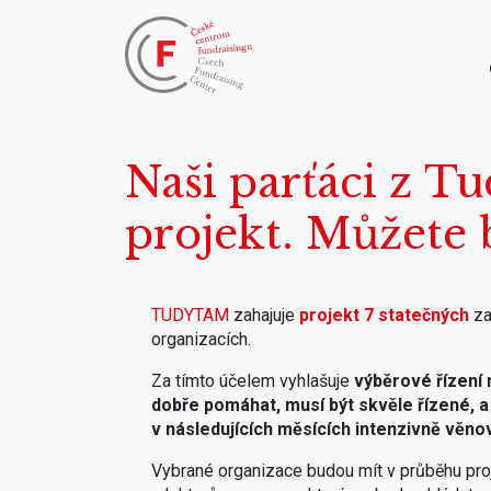
Naši parťáci z T
projekt. Můžete 
TUDYTAM
zahajuje
projekt 7 statečných
za
organizacích.
Za tímto účelem vyhlašuje
výběrové řízení 
dobře pomáhat, musí být skvěle řízené, a 
v následujících měsících intenzivně věno
Vybrané organizace budou mít v průběhu proje