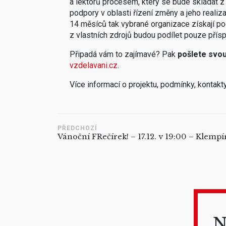
a lektorů procesem, který se bude skládat z
podpory v oblasti řízení změny a jeho realiz
14 měsíců tak vybrané organizace získají po
z vlastních zdrojů budou podílet pouze přís
Připadá vám to zajímavé? Pak
pošlete svou
vzdelavani.cz
.
Více informací o projektu, podmínky, kontakty
PŘEDCHOZÍ
Vánoční FRečírek! – 17.12. v 19:00 – Klemp
N