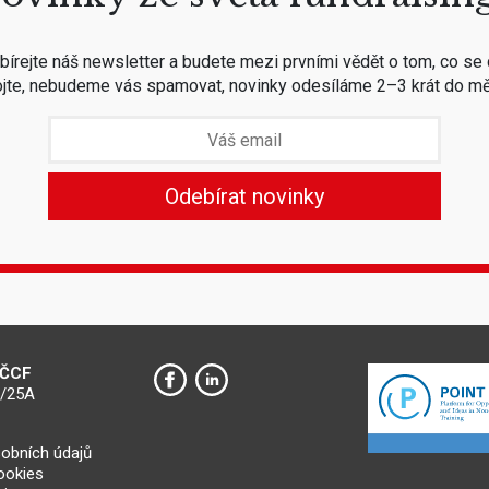
írejte náš newsletter a budete mezi prvními vědět o tom, co se 
jte, nebudeme vás spamovat, novinky odesíláme 2–3 krát do mě
 ČCF
0/25A
obních údajů
cookies