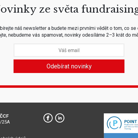
ovinky ze světa fundraisin
írejte náš newsletter a budete mezi prvními vědět o tom, co se 
jte, nebudeme vás spamovat, novinky odesíláme 2–3 krát do mě
 ČCF
0/25A