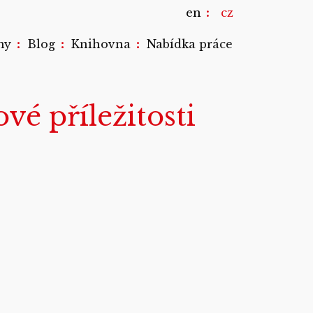
en
cz
:
:
:
my
Blog
Knihovna
Nabídka práce
é příležitosti