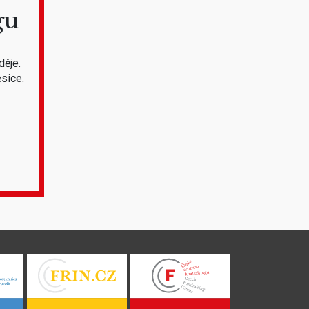
gu
děje.
síce.