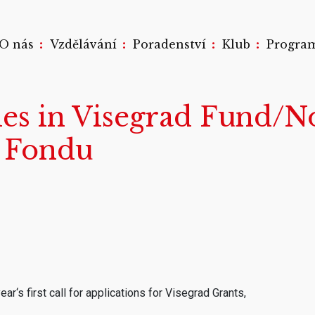
:
:
:
:
O nás
Vzdělávání
Poradenství
Klub
Progra
s in Visegrad Fund/Nov
 Fondu
r‘s first call for applications for Visegrad Grants,