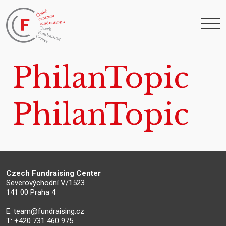
PhilanTopic
PhilanTopic
Czech Fundraising Center
Severovýchodní V/1523
141 00 Praha 4
E:
team@fundraising.cz
T: +420 731 460 975