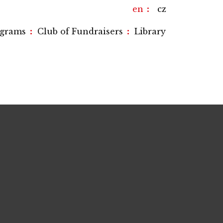
en
cz
:
:
ograms
Club of Fundraisers
Library