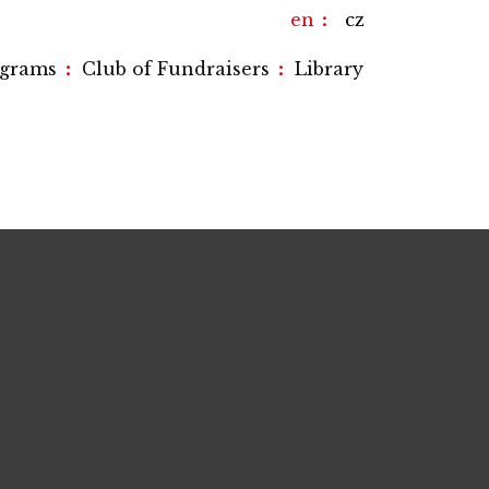
en
cz
:
:
ograms
Club of Fundraisers
Library