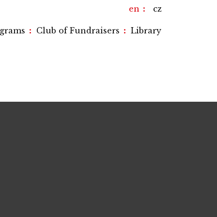
en
cz
:
:
ograms
Club of Fundraisers
Library